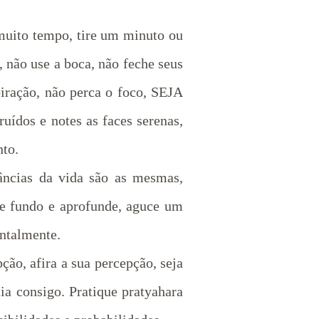
 muito tempo, tire um minuto ou
, não use a boca, não feche seus
piração, não perca o foco, SEJA
uídos e notes as faces serenas,
nto.
tâncias da vida são as mesmas,
ire fundo e aprofunde, aguce um
entalmente.
ão, afira a sua percepção, seja
a consigo. Pratique pratyahara