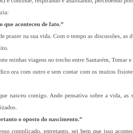
s) e continue, respirando e analisando, percebendo poss
zia:
 o que aconteceu de fato.”
e prazer na sua vida. Com o tempo as discussões, as d
ito.
rante minhas viagens no trecho entre Santarém, Tomar e
co ora com outro e sem contar com os muitos fisiotera
que nasceu comigo. Ando pensativa sobre a vida, as 
izados.
ortanto o oposto do nascimento.”
ocesso complicado, entretanto, sei bem que isso acont