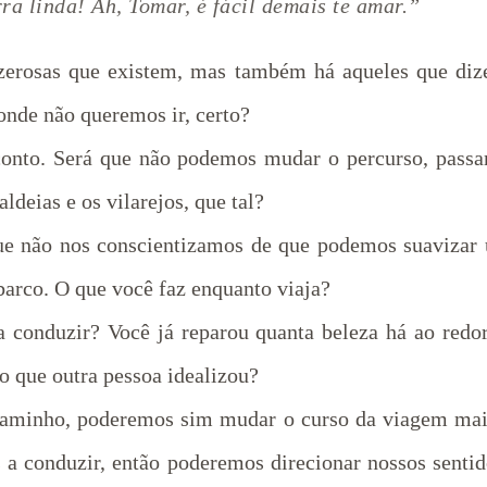
erra linda! Ah, Tomar, é fácil demais te amar.”
azerosas que existem, mas também há aqueles que diz
 onde não queremos ir, certo?
onto. Será que não podemos mudar o percurso, passar
deias e os vilarejos, que tal?
ue não nos conscientizamos de que podemos suavizar
 barco. O que você faz enquanto viaja?
a conduzir? Você já reparou quanta beleza há ao redor
o que outra pessoa idealizou?
caminho, poderemos sim mudar o curso da viagem mais
 a conduzir, então poderemos direcionar nossos senti