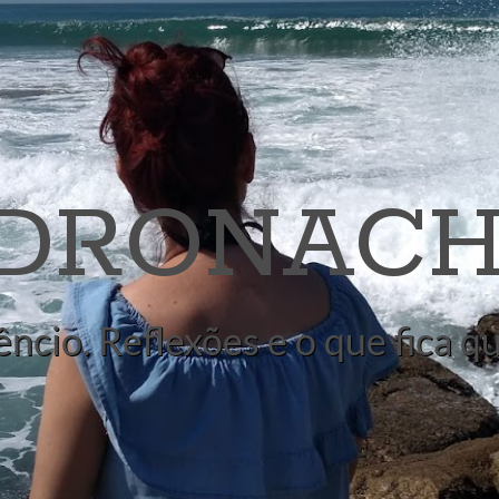
 DRONACH
êncio. Reflexões e o que fica 