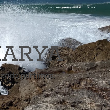
ARYA
quando partimos.