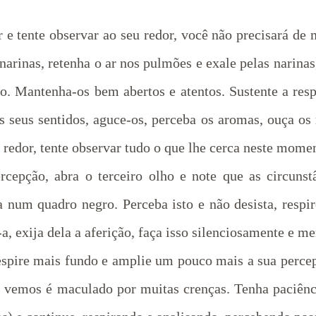
r e tente observar ao seu redor, você não precisará de
 narinas, retenha o ar nos pulmões e exale pelas narinas
do. Mantenha-os bem abertos e atentos. Sustente a res
eus sentidos, aguce-os, perceba os aromas, ouça os r
u redor, tente observar tudo o que lhe cerca neste mome
rcepção, abra o terceiro olho e note que as circuns
a num quadro negro. Perceba isto e não desista, resp
, exija dela a aferição, faça isso silenciosamente e m
espire mais fundo e amplie um pouco mais a sua percepç
e vemos é maculado por muitas crenças. Tenha paciênci