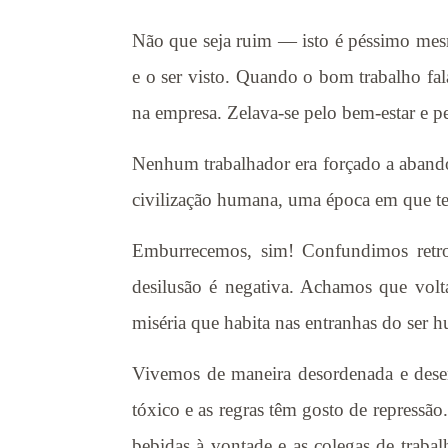
Não que seja ruim — isto é péssimo mesm
e o ser visto. Quando o bom trabalho fal
na empresa. Zelava-se pelo bem-estar e pe
Nenhum trabalhador era forçado a abandona
civilização humana, uma época em que te
Emburrecemos, sim! Confundimos retro
desilusão é negativa. Achamos que volta
miséria que habita nas entranhas do ser h
Vivemos de maneira desordenada e desen
tóxico e as regras têm gosto de repressão.
bebidas à vontade e as colegas de traba