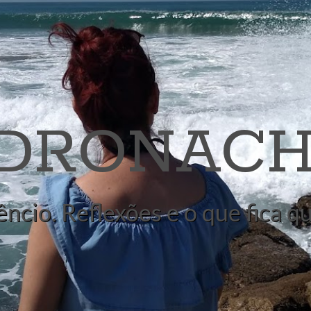
 DRONACH
êncio. Reflexões e o que fica 