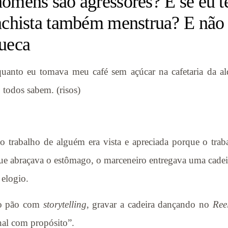
omens são agressores? E se eu te
machista também menstrua? E não
cueca
uanto eu tomava meu café sem açúcar na cafetaria da al
todos sabem. (risos)
rabalho de alguém era vista e apreciada porque o traba
ue abraçava o estômago, o marceneiro entregava uma cadeir
elogio.
 o pão com
storytelling
, gravar a cadeira dançando no
Ree
onal com propósito”.