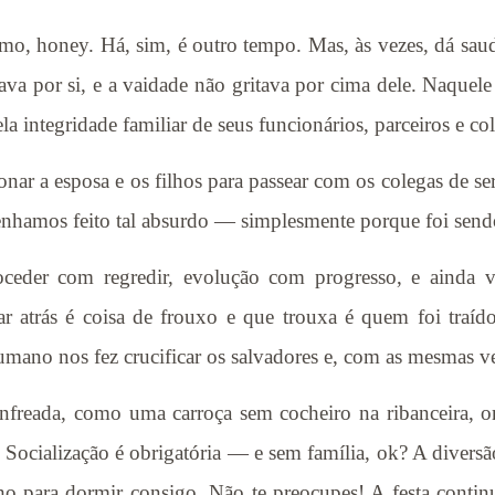
o, honey. Há, sim, é outro tempo. Mas, às vezes, dá sauda
ava por si, e a vaidade não gritava por cima dele. Naquele
la integridade familiar de seus funcionários, parceiros e co
r a esposa e os filhos para passear com os colegas de serv
nhamos feito tal absurdo — simplesmente porque foi sendo
ceder com regredir, evolução com progresso, e ainda v
r atrás é coisa de frouxo e que trouxa é quem foi traído
umano nos fez crucificar os salvadores e, com as mesmas vest
freada, como uma carroça sem cocheiro na ribanceira, o
 Socialização é obrigatória — e sem família, ok? A diversão
lho para dormir consigo. Não te preocupes! A festa conti