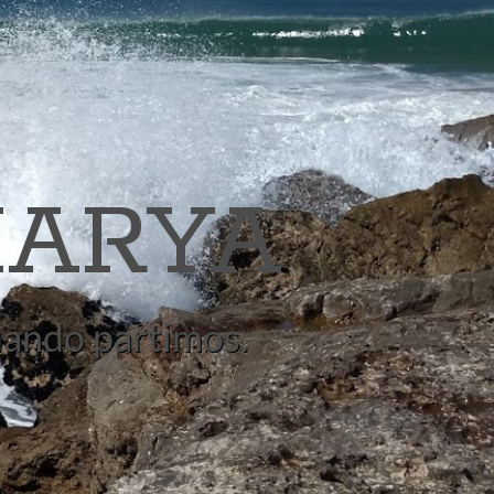
ARYA
quando partimos.