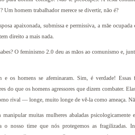
em? Um homem trabalhador merece se divertir, não é?
esposa apaixonada, submissa e permissiva, a mãe ocupada 
tem direito a mais nada.
bes? O feminismo 2.0 deu as mãos ao comunismo e, junto
am e os homens se afeminaram. Sim, é verdade! Essas
res do que os homens agressores que dizem combater. El
omo rival — longe, muito longe de vê-la como ameaça. Nã
m manipular muitas mulheres abaladas psicologicamente 
a o nosso time que nós protegemos as fragilizadas. In