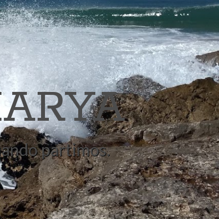
ARYA
quando partimos.