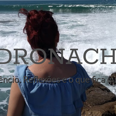
 DRONACH
êncio. Reflexões e o que fica 