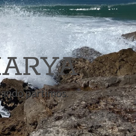
ARYA
quando partimos.