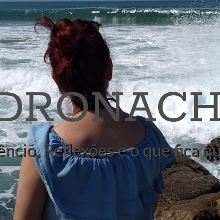
 DRONACH
êncio. Reflexões e o que fica 