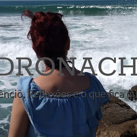
 DRONACH
êncio. Reflexões e o que fica 