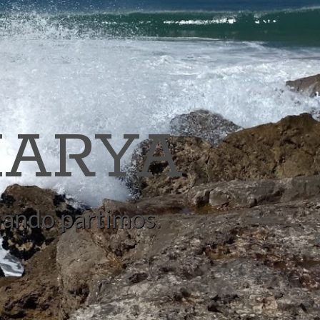
ARYA
quando partimos.