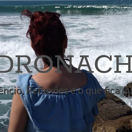
 DRONACH
êncio. Reflexões e o que fica 