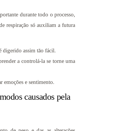
portante durante todo o processo,
de respiração só auxiliam a futura
digerido assim tão fácil.
prender a controlá-la se torne uma
ar emoções e sentimento.
cômodos causados pela
to de peso e das as alterações