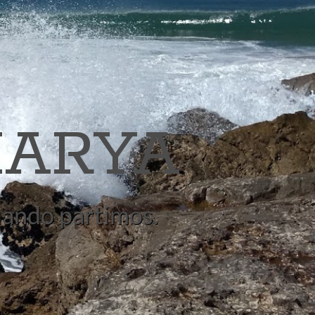
ARYA
quando partimos.