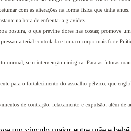
ostumar com as alterações na forma física que tinha antes
stante na hora de enfrentar a gravidez.
boa postura, o que previne dores nas costas; promove um
essão arterial controlada e torna o corpo mais forte.Prátic
rto normal, sem intervenção cirúrgica. Para as futuras ma
ente para o fortalecimento do assoalho pélvico, que englo
vimentos de contração, relaxamento e expulsão, além de a
e um vínculo maior entre mãe e bebê