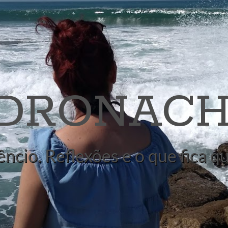
 DRONACH
êncio. Reflexões e o que fica 