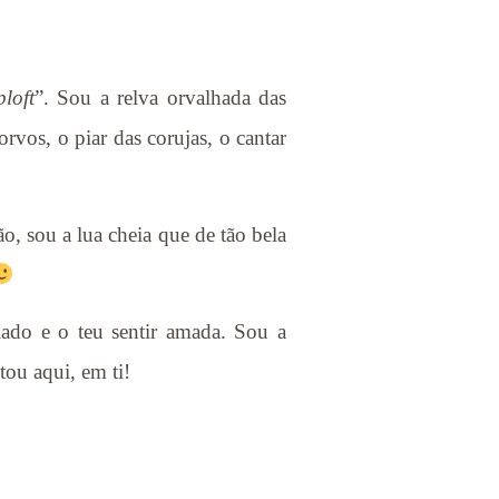
ploft
”. Sou a relva orvalhada das
rvos, o piar das corujas, o cantar
o, sou a lua cheia que de tão bela
iado e o teu sentir amada. Sou a
tou aqui, em ti!