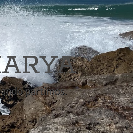
ARYA
quando partimos.